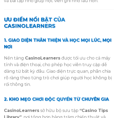
và bài tập nhỏ giúp học viên ghi nhớ lâu hơn.
ƯU ĐIỂM NỔI BẬT CỦA
CASINOLEARNERS
1. GIAO DIỆN THÂN THIỆN VÀ HỌC MỌI LÚC, MỌI
NƠI
Nền tảng
CasinoLearners
được tối ưu cho cả máy
tính và điện thoại, cho phép học viên truy cập dễ
dàng từ bất kỳ đâu. Giao diện trực quan, phân chia
rõ ràng theo từng trò chơi giúp người học không bị
rối thông tin.
2. KHO MẸO CHƠI ĐỘC QUYỀN TỪ CHUYÊN GIA
CasinoLearners
sở hữu bộ sưu tập
“Casino Tips
Library”
, nơi tổng hợp hàng trăm chiến thuật và