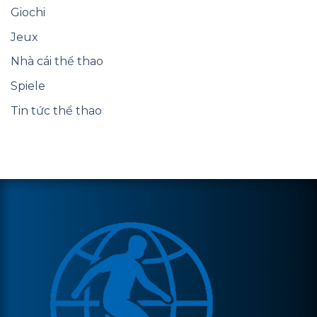
Giochi
Jeux
Nhà cái thể thao
Spiele
Tin tức thể thao