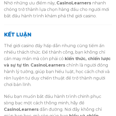
Nhờ những ưu điểm này,
CasinoLearners
nhanh
chóng trở thành lựa chọn hàng đầu cho người mới
bắt đầu hành trình khám phá thế giới casino.
KẾT LUẬN
Thế giới casino đầy hấp dẫn nhưng cũng tiềm ẩn
nhiều thách thức. Để thành công, bạn không chỉ
cần may mắn mà còn phải có
kiến thức, chiến lược
và sự tự tin
.
CasinoLearners
chính là người đồng
hành lý tưởng, giúp bạn hiểu luật, học cách chơi và
rèn luyện tư duy chiến thuật để trở thành người
chơi bản lĩnh.
Nếu bạn muốn bắt đầu hành trình chinh phục
sòng bạc một cách thông minh, hãy để
CasinoLearners
dẫn đường. Nơi đây không chỉ
giúp bạn học, mà còn giúp bạn
hiểu và chiến