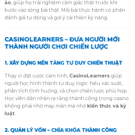
ảo
, giúp họ trải nghiệm cảm giác thật trước khi
bước vào sòng bài thật. Mỗi bài thực hành có phần
đánh giá tự động và gợi ý cải thiện kỹ năng.
CASINOLEARNERS – ĐƯA NGƯỜI MỚI
THÀNH NGƯỜI CHƠI CHIẾN LƯỢC
1. XÂY DỰNG NỀN TẢNG TƯ DUY CHIẾN THUẬT
Thay vì đặt cược cảm tính,
CasinoLearners
giúp
người học hình thành tư duy logic: hiểu xác suất,
phân tích tình huống, và chọn chiến lược phù hợp.
Học viên dần nhận ra rằng thành công trong casino
không phải nhờ may mắn mà nhờ
kiến thức và kỷ
luật
.
2. QUẢN LÝ VỐN – CHÌA KHÓA THÀNH CÔNG