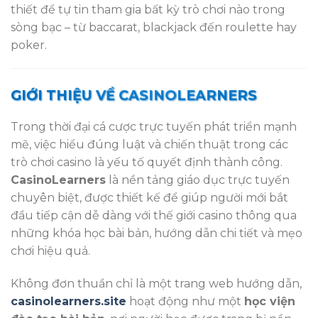
thiết để tự tin tham gia bất kỳ trò chơi nào trong
sòng bạc – từ baccarat, blackjack đến roulette hay
poker.
GIỚI THIỆU VỀ CASINOLEARNERS
Trong thời đại cá cược trực tuyến phát triển mạnh
mẽ, việc hiểu đúng luật và chiến thuật trong các
trò chơi casino là yếu tố quyết định thành công.
CasinoLearners
là nền tảng giáo dục trực tuyến
chuyên biệt, được thiết kế để giúp người mới bắt
đầu tiếp cận dễ dàng với thế giới casino thông qua
những khóa học bài bản, hướng dẫn chi tiết và mẹo
chơi hiệu quả.
Không đơn thuần chỉ là một trang web hướng dẫn,
casinolearners.site
hoạt động như một
học viện