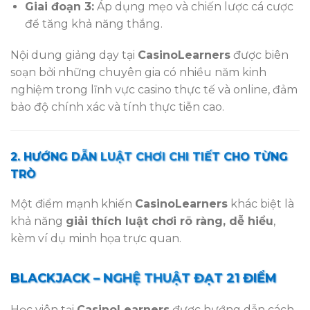
Giai đoạn 3:
Áp dụng mẹo và chiến lược cá cược
để tăng khả năng thắng.
Nội dung giảng dạy tại
CasinoLearners
được biên
soạn bởi những chuyên gia có nhiều năm kinh
nghiệm trong lĩnh vực casino thực tế và online, đảm
bảo độ chính xác và tính thực tiễn cao.
2. HƯỚNG DẪN LUẬT CHƠI CHI TIẾT CHO TỪNG
TRÒ
Một điểm mạnh khiến
CasinoLearners
khác biệt là
khả năng
giải thích luật chơi rõ ràng, dễ hiểu
,
kèm ví dụ minh họa trực quan.
BLACKJACK – NGHỆ THUẬT ĐẠT 21 ĐIỂM
Học viên tại
CasinoLearners
được hướng dẫn cách