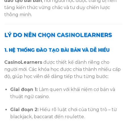
đào tạo bài bản
, nơi người học được trang bị nền
tảng kiến thức vững chắc và tư duy chiến lược
thông minh.
LÝ DO NÊN CHỌN CASINOLEARNERS
1. HỆ THỐNG ĐÀO TẠO BÀI BẢN VÀ DỄ HIỂU
CasinoLearners
được thiết kế dành riêng cho
người mới. Các khóa học được chia thành nhiều cấp
độ, giúp học viên dễ dàng tiếp thu từng bước:
Giai đoạn 1:
Làm quen với khái niệm cơ bản và
thuật ngữ casino.
Giai đoạn 2:
Hiểu rõ luật chơi của từng trò – từ
blackjack, baccarat đến roulette.