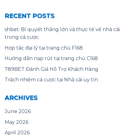
RECENT POSTS
shbet: Bí quyết thắng lớn và thực tế về nhà cái
trong cá cược
Hợp tác đại lý tại trang chủ F168
Hướng dẫn nạp rút tại trang chủ C168
789BET Đánh Giá Hỗ Trợ Khách Hàng
Trách nhiệm cá cược tại Nhà cái uy tín
ARCHIVES
June 2026
May 2026
April 2026