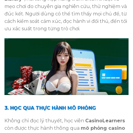
mẹo chơi do chuyên gia nghiên cứu, thử nghiệm và
đúc kết. Người dùng có thể tìm thấy mọi chủ đề, từ
cách kiểm soát cảm xúc, đọc hành vi đối thủ, đến tối
ưu xác suất trong từng trò chơi.
3. HỌC QUA THỰC HÀNH MÔ PHỎNG
Không chỉ đọc lý thuyết, học viên
CasinoLearners
còn được thực hành thông qua
mô phỏng casino