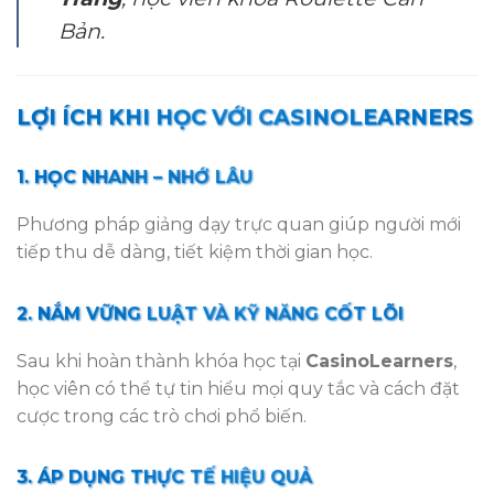
Bản.
LỢI ÍCH KHI HỌC VỚI CASINOLEARNERS
1. HỌC NHANH – NHỚ LÂU
Phương pháp giảng dạy trực quan giúp người mới
tiếp thu dễ dàng, tiết kiệm thời gian học.
2. NẮM VỮNG LUẬT VÀ KỸ NĂNG CỐT LÕI
Sau khi hoàn thành khóa học tại
CasinoLearners
,
học viên có thể tự tin hiểu mọi quy tắc và cách đặt
cược trong các trò chơi phổ biến.
3. ÁP DỤNG THỰC TẾ HIỆU QUẢ