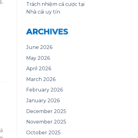
g,
Trách nhiệm cá cược tại
Nhà cái uy tín
ARCHIVES
June 2026
May 2026
April 2026
March 2026
February 2026
January 2026
December 2025
November 2025
bá
October 2025