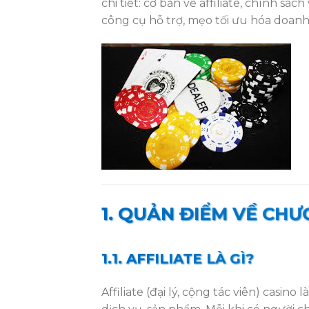
chi tiết: cơ bản về affiliate, chính sá
công cụ hỗ trợ, mẹo tối ưu hóa doanh 
1. QUẢN ĐIỂM VỀ CHƯ
1.1. AFFILIATE LÀ GÌ?
Affiliate (đại lý, cộng tác viên) casi