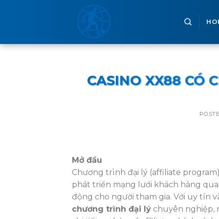
Skip
to
HO
content
CASINO XX88 CÓ 
POST
Mở đầu
Chương trình đại lý (affiliate progr
phát triển mạng lưới khách hàng qua
động cho người tham gia. Với uy tín
chương trình đại lý
chuyên nghiệp, mi