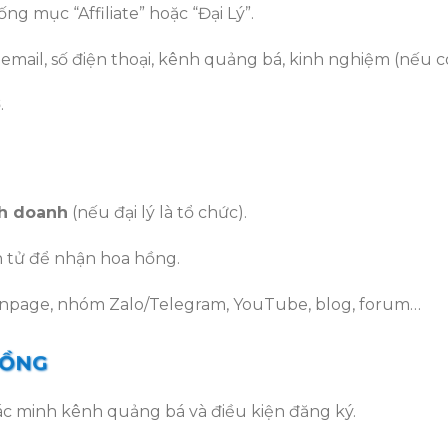
g mục “Affiliate” hoặc “Đại Lý”.
email, số điện thoại, kênh quảng bá, kinh nghiệm (nếu có
.
h doanh
(nếu đại lý là tổ chức).
n tử để nhận hoa hồng.
anpage, nhóm Zalo/Telegram, YouTube, blog, forum…
ĐỒNG
 xác minh kênh quảng bá và điều kiện đăng ký.