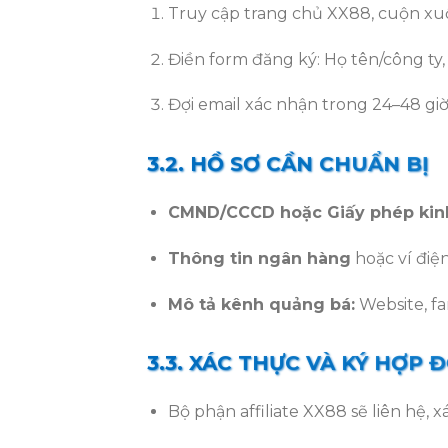
Truy cập trang chủ XX88, cuộn xuốn
Điền form đăng ký: Họ tên/công ty, 
Đợi email xác nhận trong 24–48 giờ
3.2. HỒ SƠ CẦN CHUẨN BỊ
CMND/CCCD hoặc Giấy phép kin
Thông tin ngân hàng
hoặc ví điệ
Mô tả kênh quảng bá:
Website, f
3.3. XÁC THỰC VÀ KÝ HỢP 
Bộ phận affiliate XX88 sẽ liên hệ,