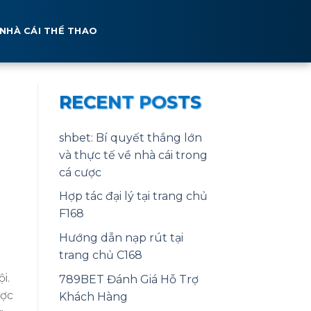
NHÀ CÁI THỂ THAO
RECENT POSTS
shbet: Bí quyết thắng lớn
và thực tế về nhà cái trong
cá cược
Hợp tác đại lý tại trang chủ
F168
Hướng dẫn nạp rút tại
trang chủ C168
i.
789BET Đánh Giá Hỗ Trợ
ược
Khách Hàng