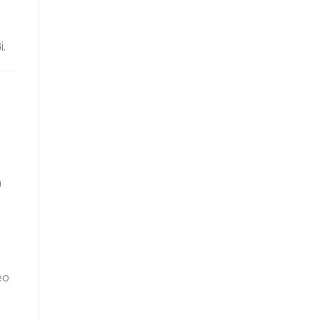
.
n
èo