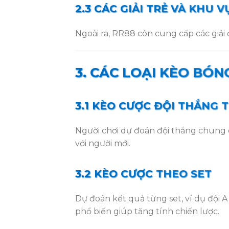
2.3 CÁC GIẢI TRẺ VÀ KHU V
Ngoài ra, RR88 còn cung cấp các giải
3. CÁC LOẠI KÈO BÓN
3.1 KÈO CƯỢC ĐỘI THẮNG 
Người chơi dự đoán đội thắng chung
với người mới.
3.2 KÈO CƯỢC THEO SET
Dự đoán kết quả từng set, ví dụ đội A t
phổ biến giúp tăng tính chiến lược.