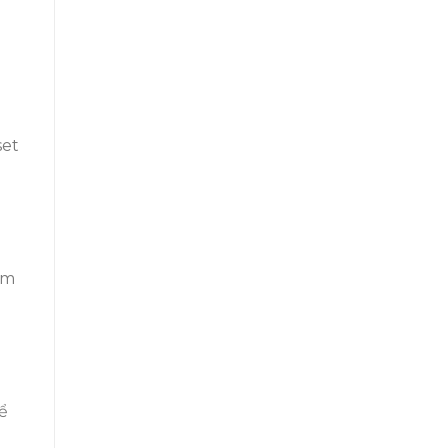
set
ểm
để