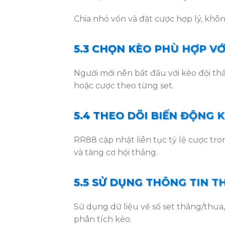
Chia nhỏ vốn và đặt cược hợp lý, khô
5.3 CHỌN KÈO PHÙ HỢP VỚ
Người mới nên bắt đầu với kèo đội thắ
hoặc cược theo từng set.
5.4 THEO DÕI BIẾN ĐỘNG 
RR88 cập nhật liên tục tỷ lệ cược tro
và tăng cơ hội thắng.
5.5 SỬ DỤNG THÔNG TIN T
Sử dụng dữ liệu về số set thắng/thua,
phân tích kèo.