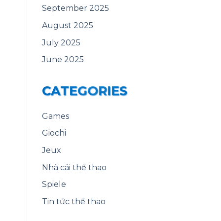
September 2025
August 2025
July 2025
June 2025
CATEGORIES
Games
Giochi
Jeux
Nhà cái thể thao
Spiele
Tin tức thể thao