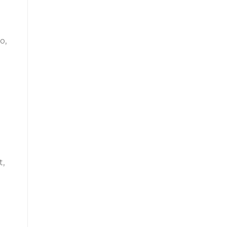
o,
t,