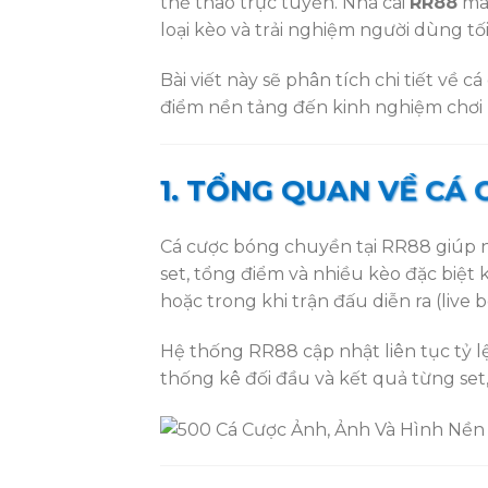
thể thao trực tuyến. Nhà cái
RR88
man
loại kèo và trải nghiệm người dùng tối
Bài viết này sẽ phân tích chi tiết về c
điểm nền tảng đến kinh nghiệm chơi 
1. TỔNG QUAN VỀ CÁ
Cá cược bóng chuyền tại RR88 giúp ng
set, tổng điểm và nhiều kèo đặc biệt 
hoặc trong khi trận đấu diễn ra (live b
Hệ thống RR88 cập nhật liên tục tỷ l
thống kê đối đầu và kết quả từng set,