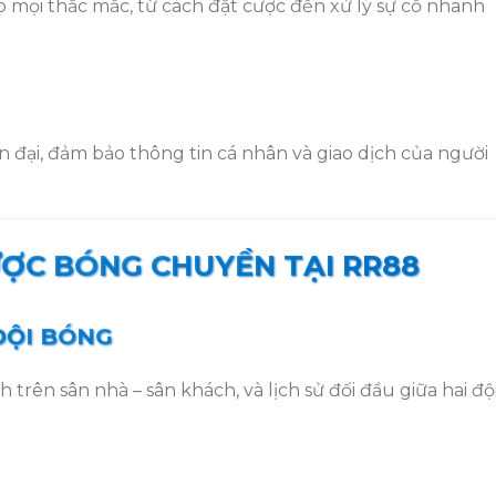
 mọi thắc mắc, từ cách đặt cược đến xử lý sự cố nhanh
đại, đảm bảo thông tin cá nhân và giao dịch của người
ƯỢC BÓNG CHUYỀN TẠI RR88
ĐỘI BÓNG
trên sân nhà – sân khách, và lịch sử đối đầu giữa hai độ