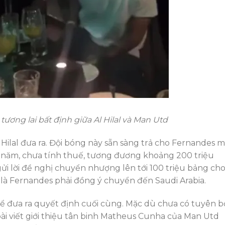
ương lai bất định giữa Al Hilal và Man Utd
ilal đưa ra. Đội bóng này sẵn sàng trả cho Fernandes 
 năm, chưa tính thuế, tương đương khoảng 200 triệu
ửi lời đề nghị chuyển nhượng lên tới 100 triệu bảng ch
 là Fernandes phải đồng ý chuyển đến Saudi Arabia.
ể đưa ra quyết định cuối cùng. Mặc dù chưa có tuyên b
bài viết giới thiệu tân binh Matheus Cunha của Man Utd