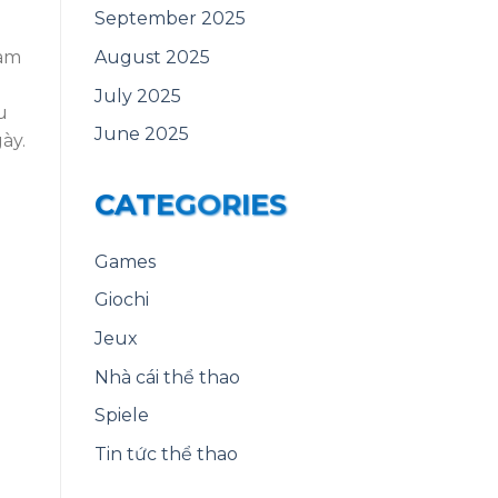
September 2025
làm
August 2025
July 2025
u
June 2025
ày.
CATEGORIES
Games
Giochi
Jeux
Nhà cái thể thao
Spiele
Tin tức thể thao