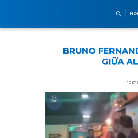
Skip
to
HO
content
BRUNO FERNAND
GIỮA A
POST
02
Jun