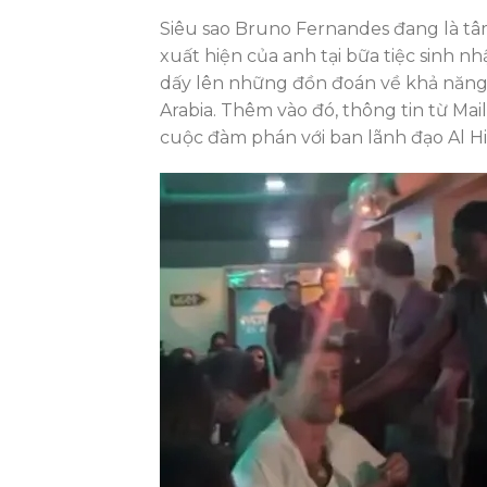
Siêu sao Bruno Fernandes đang là t
xuất hiện của anh tại bữa tiệc sinh nh
dấy lên những đồn đoán về khả năng 
Arabia. Thêm vào đó, thông tin từ Mai
cuộc đàm phán với ban lãnh đạo Al Hil