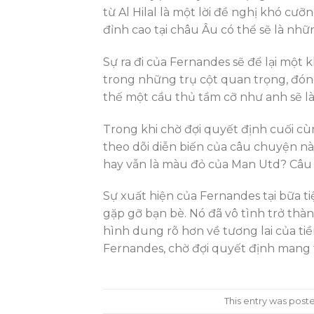
từ Al Hilal là một lời đề nghị khó c
đỉnh cao tại châu Âu có thể sẽ là nh
Sự ra đi của Fernandes sẽ để lại một 
trong những trụ cột quan trọng, đón
thế một cầu thủ tầm cỡ như anh sẽ l
Trong khi chờ đợi quyết định cuối cù
theo dõi diễn biến của câu chuyện này
hay vẫn là màu đỏ của Man Utd? Câu tr
Sự xuất hiện của Fernandes tại bữa t
gặp gỡ bạn bè. Nó đã vô tình trở th
hình dung rõ hơn về tương lai của ti
Fernandes, chờ đợi quyết định mang 
This entry was post