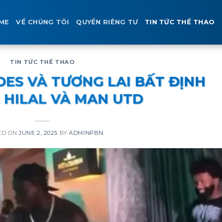
ME
VỀ CHÚNG TÔI
QUYỀN RIÊNG TƯ
TIN TỨC THỂ THAO
TIN TỨC THỂ THAO
ES VÀ TƯƠNG LAI BẤT ĐỊNH
L HILAL VÀ MAN UTD
ED ON
JUNE 2, 2025
BY
ADMINPBN