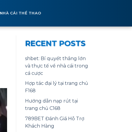
NHÀ CÁI THỂ THAO
RECENT POSTS
shbet: Bí quyết thắng lớn
và thực tế về nhà cái trong
cá cược
Hợp tác đại lý tại trang chủ
F168
Hướng dẫn nạp rút tại
trang chủ C168
789BET Đánh Giá Hỗ Trợ
Khách Hàng