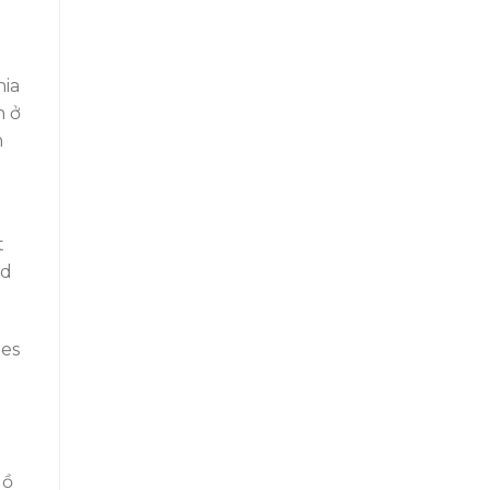
hia
n ở
n
t
td
des
lồ