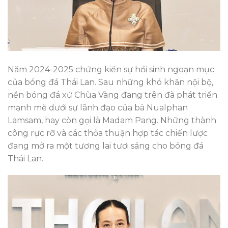
Năm 2024-2025 chứng kiến sự hồi sinh ngoạn mục
của bóng đá Thái Lan. Sau những khó khăn nội bộ,
nền bóng đá xứ Chùa Vàng đang trên đà phát triển
mạnh mẽ dưới sự lãnh đạo của bà Nualphan
Lamsam, hay còn gọi là Madam Pang. Những thành
công rực rỡ và các thỏa thuận hợp tác chiến lược
đang mở ra một tương lai tươi sáng cho bóng đá
Thái Lan.