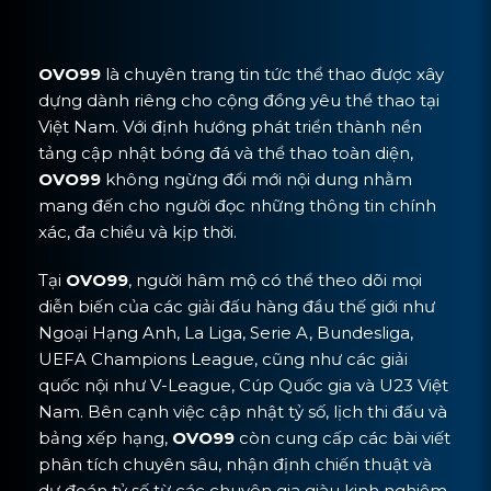
OVO99
là chuyên trang tin tức thể thao được xây
dựng dành riêng cho cộng đồng yêu thể thao tại
Việt Nam. Với định hướng phát triển thành nền
tảng cập nhật bóng đá và thể thao toàn diện,
OVO99
không ngừng đổi mới nội dung nhằm
mang đến cho người đọc những thông tin chính
xác, đa chiều và kịp thời.
Tại
OVO99
, người hâm mộ có thể theo dõi mọi
diễn biến của các giải đấu hàng đầu thế giới như
Ngoại Hạng Anh, La Liga, Serie A, Bundesliga,
UEFA Champions League, cũng như các giải
quốc nội như V-League, Cúp Quốc gia và U23 Việt
Nam. Bên cạnh việc cập nhật tỷ số, lịch thi đấu và
bảng xếp hạng,
OVO99
còn cung cấp các bài viết
phân tích chuyên sâu, nhận định chiến thuật và
dự đoán tỷ số từ các chuyên gia giàu kinh nghiệm.