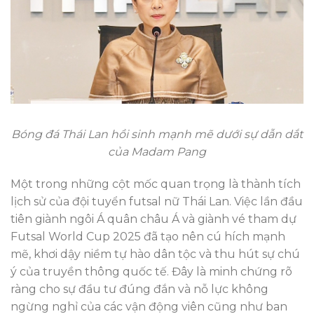
Bóng đá Thái Lan hồi sinh mạnh mẽ dưới sự dẫn dắt
của Madam Pang
Một trong những cột mốc quan trọng là thành tích
lịch sử của đội tuyển futsal nữ Thái Lan. Việc lần đầu
tiên giành ngôi Á quân châu Á và giành vé tham dự
Futsal World Cup 2025 đã tạo nên cú hích mạnh
mẽ, khơi dậy niềm tự hào dân tộc và thu hút sự chú
ý của truyền thông quốc tế. Đây là minh chứng rõ
ràng cho sự đầu tư đúng đắn và nỗ lực không
ngừng nghỉ của các vận động viên cũng như ban