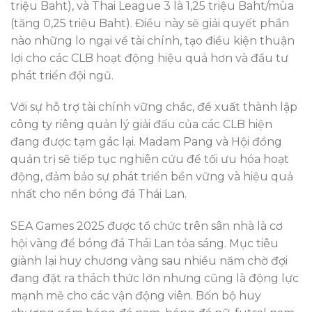
triệu Baht), và Thai League 3 là 1,25 triệu Baht/mùa
(tăng 0,25 triệu Baht). Điều này sẽ giải quyết phần
nào những lo ngại về tài chính, tạo điều kiện thuận
lợi cho các CLB hoạt động hiệu quả hơn và đầu tư
phát triển đội ngũ.
Với sự hỗ trợ tài chính vững chắc, đề xuất thành lập
công ty riêng quản lý giải đấu của các CLB hiện
đang được tạm gác lại. Madam Pang và Hội đồng
quản trị sẽ tiếp tục nghiên cứu để tối ưu hóa hoạt
động, đảm bảo sự phát triển bền vững và hiệu quả
nhất cho nền bóng đá Thái Lan.
SEA Games 2025 được tổ chức trên sân nhà là cơ
hội vàng để bóng đá Thái Lan tỏa sáng. Mục tiêu
giành lại huy chương vàng sau nhiều năm chờ đợi
đang đặt ra thách thức lớn nhưng cũng là động lực
mạnh mẽ cho các vận động viên. Bốn bộ huy