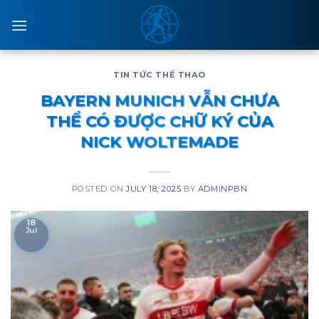
Skip
to
content
TIN TỨC THỂ THAO
BAYERN MUNICH VẪN CHƯA
THỂ CÓ ĐƯỢC CHỮ KÝ CỦA
NICK WOLTEMADE
POSTED ON
JULY 18, 2025
BY
ADMINPBN
18
Jul