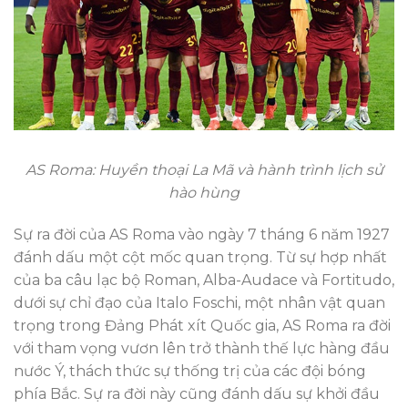
AS Roma: Huyền thoại La Mã và hành trình lịch sử
hào hùng
Sự ra đời của AS Roma vào ngày 7 tháng 6 năm 1927
đánh dấu một cột mốc quan trọng. Từ sự hợp nhất
của ba câu lạc bộ Roman, Alba-Audace và Fortitudo,
dưới sự chỉ đạo của Italo Foschi, một nhân vật quan
trọng trong Đảng Phát xít Quốc gia, AS Roma ra đời
với tham vọng vươn lên trở thành thế lực hàng đầu
nước Ý, thách thức sự thống trị của các đội bóng
phía Bắc. Sự ra đời này cũng đánh dấu sự khởi đầu