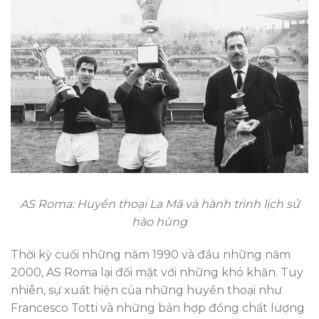
AS Roma: Huyền thoại La Mã và hành trình lịch sử
hào hùng
Thời kỳ cuối những năm 1990 và đầu những năm
2000, AS Roma lại đối mặt với những khó khăn. Tuy
nhiên, sự xuất hiện của những huyền thoại như
Francesco Totti và những bản hợp đồng chất lượng