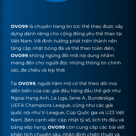
OVO99
là chuyên trang tin tức thể thao được xây
dựng dành riêng cho cộng đồng yêu thể thao tại
Việt Nam. Với định hướng phát triển thành nền
tảng cập nhật bóng đá và thể thao toàn diện,
OVO99
không ngừng đổi mới nội dung nhằm
mang đến cho người đọc những thông tin chính
xác, đa chiều và kịp thời.
Tại
OVO99
, người hâm mộ có thể theo dõi mọi
diễn biến của các giải đấu hàng đầu thế giới như
Ngoại Hạng Anh, La Liga, Serie A, Bundesliga,
UEFA Champions League, cũng như các giải
quốc nội như V-League, Cúp Quốc gia và U23 Việt
Nam. Bên cạnh việc cập nhật tỷ số, lịch thi đấu và
bảng xếp hạng,
OVO99
còn cung cấp các bài viết
phân tích chuyên sâu, nhận định chiến thuật và