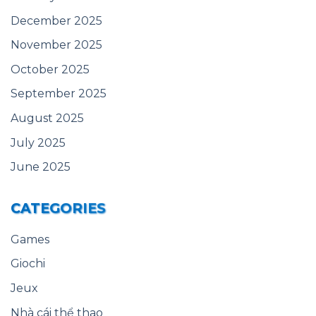
December 2025
November 2025
October 2025
September 2025
August 2025
July 2025
June 2025
CATEGORIES
Games
Giochi
Jeux
Nhà cái thể thao