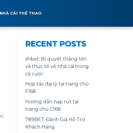
NHÀ CÁI THỂ THAO
RECENT POSTS
shbet: Bí quyết thắng lớn
và thực tế về nhà cái trong
cá cược
Hợp tác đại lý tại trang chủ
F168
Hướng dẫn nạp rút tại
trang chủ C168
óc
789BET Đánh Giá Hỗ Trợ
Khách Hàng