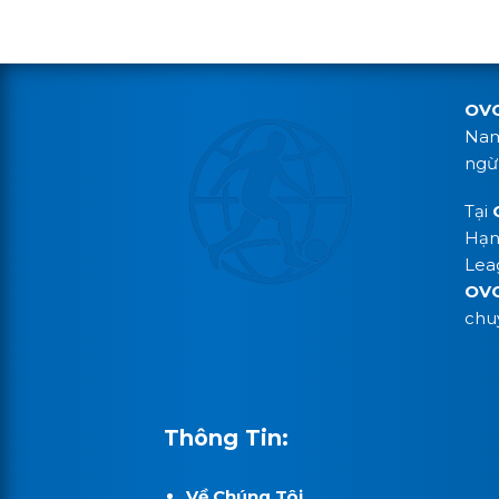
OV
Nam
ngừ
Tại
Hạn
Leag
OV
chu
Thông Tin:
Về Chúng Tôi