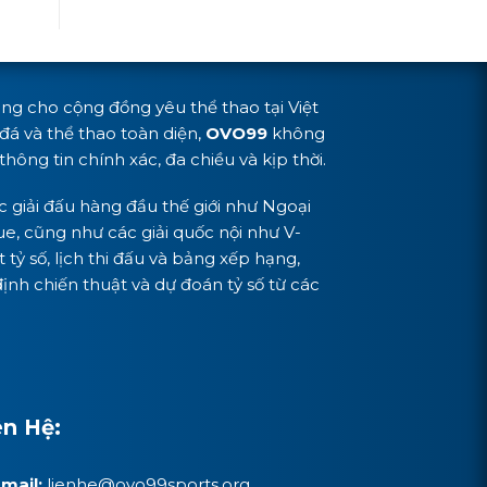
êng cho cộng đồng yêu thể thao tại Việt
đá và thể thao toàn diện,
OVO99
không
ng tin chính xác, đa chiều và kịp thời.
c giải đấu hàng đầu thế giới như Ngoại
e, cũng như các giải quốc nội như V-
ỷ số, lịch thi đấu và bảng xếp hạng,
ịnh chiến thuật và dự đoán tỷ số từ các
ên Hệ:
mail:
lienhe@ovo99sports.org