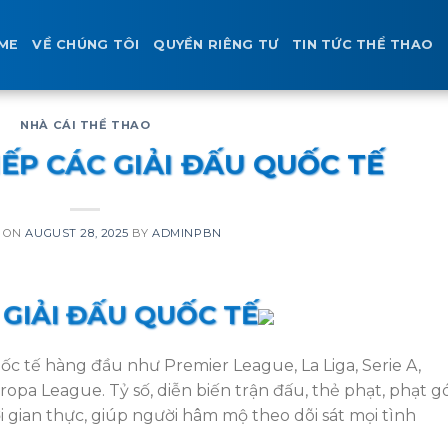
ME
VỀ CHÚNG TÔI
QUYỀN RIÊNG TƯ
TIN TỨC THỂ THAO
NHÀ CÁI THỂ THAO
IẾP CÁC GIẢI ĐẤU QUỐC TẾ
 ON
AUGUST 28, 2025
BY
ADMINPBN
 GIẢI ĐẤU QUỐC TẾ
ốc tế hàng đầu như Premier League, La Liga, Serie A,
pa League. Tỷ số, diễn biến trận đấu, thẻ phạt, phạt g
i gian thực, giúp người hâm mộ theo dõi sát mọi tình