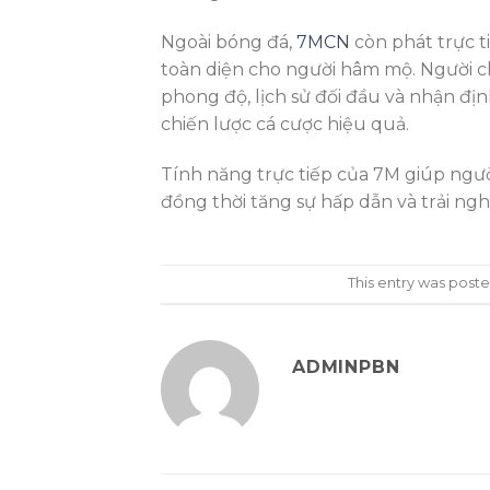
Ngoài bóng đá,
7MCN
còn phát trực t
toàn diện cho người hâm mộ. Người chơ
phong độ, lịch sử đối đầu và nhận đị
chiến lược cá cược hiệu quả.
Tính năng trực tiếp của 7M giúp ngư
đồng thời tăng sự hấp dẫn và trải ngh
This entry was poste
ADMINPBN