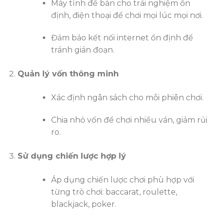
Máy tính để bàn cho trải nghiệm ổn
định, điện thoại để chơi mọi lúc mọi nơi.
Đảm bảo kết nối internet ổn định để
tránh gián đoạn.
Quản lý vốn thông minh
Xác định ngân sách cho mỗi phiên chơi.
Chia nhỏ vốn để chơi nhiều ván, giảm rủi
ro.
Sử dụng chiến lược hợp lý
Áp dụng chiến lược chơi phù hợp với
từng trò chơi: baccarat, roulette,
blackjack, poker.