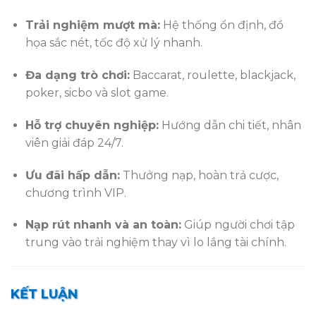
Trải nghiệm mượt mà:
Hệ thống ổn định, đồ
họa sắc nét, tốc độ xử lý nhanh.
Đa dạng trò chơi:
Baccarat, roulette, blackjack,
poker, sicbo và slot game.
Hỗ trợ chuyên nghiệp:
Hướng dẫn chi tiết, nhân
viên giải đáp 24/7.
Ưu đãi hấp dẫn:
Thưởng nạp, hoàn trả cược,
chương trình VIP.
Nạp rút nhanh và an toàn:
Giúp người chơi tập
trung vào trải nghiệm thay vì lo lắng tài chính.
KẾT LUẬN