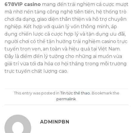
678VIP casino
mang đến trải nghiệm cá cược mượt
mà nhờ nền tảng công nghệ tiên tiến, hệ thống trò
chơi đa dạng, giao diện thân thiện và hỗ trợ chuyên
nghiệp. Kết hợp với quản lý vốn thông minh, áp
dụng chiến lược cá cược hợp lý và tận dụng ưu đãi,
người chơi có thể tận hưởng trải nghiệm casino trực
tuyến trọn vẹn, an toàn và hiệu quả tại Việt Nam.
Đây là điểm đến lý tưởng cho những ai muốn vừa
giải trí vừa tối đa hóa cơ hội thắng trong môi trường
trực tuyến chất lượng cao.
This entry was posted in
Tin tức thể thao
. Bookmark the
permalink
.
ADMINPBN