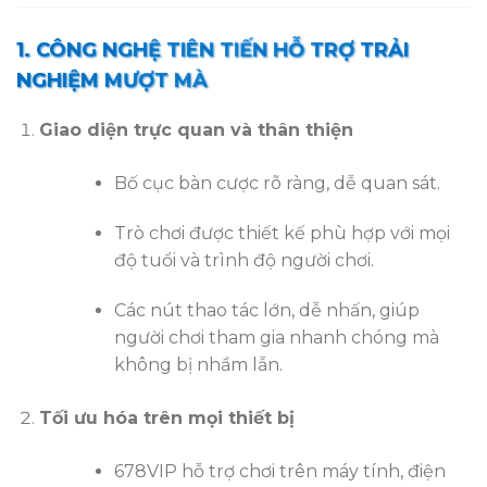
1. CÔNG NGHỆ TIÊN TIẾN HỖ TRỢ TRẢI
NGHIỆM MƯỢT MÀ
Giao diện trực quan và thân thiện
Bố cục bàn cược rõ ràng, dễ quan sát.
Trò chơi được thiết kế phù hợp với mọi
độ tuổi và trình độ người chơi.
Các nút thao tác lớn, dễ nhấn, giúp
người chơi tham gia nhanh chóng mà
không bị nhầm lẫn.
Tối ưu hóa trên mọi thiết bị
678VIP hỗ trợ chơi trên máy tính, điện