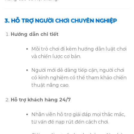
3. HỖ TRỢ NGƯỜI CHƠI CHUYÊN NGHIỆP
Hướng dẫn chi tiết
Mỗi trò chơi đi kèm hướng dẫn luật chơi
và chiến lược cơ bản.
Người mới dễ dàng tiếp cận, người chơi
có kinh nghiệm có thể tham khảo chiến
thuật nâng cao.
Hỗ trợ khách hàng 24/7
Nhân viên hỗ trợ giải đáp mọi thắc mắc,
từ vấn đề nạp rút đến cách chơi.