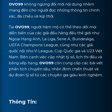
OVO99
không ngừng đổi mới nội dung nhằm
mang đến cho người đọc những thông tin chính
xác, đa chiều và kịp thời.
Tại
OVO99
, người hâm mộ có thể theo dõi mọi
diễn biến của các giải đấu hàng đầu thế giới như
Ngoại Hạng Anh, La Liga, Serie A, Bundesliga,
UEFA Champions League, cũng như các giải
quốc nội như V-League, Cúp Quốc gia và U23 Việt
Nam. Bên cạnh việc cập nhật tỷ số, lịch thi đấu và
bảng xếp hạng,
OVO99
còn cung cấp các bài viết
phân tích chuyên sâu, nhận định chiến thuật và
dự đoán tỷ số từ các chuyên gia giàu kinh nghiệm.
Thông Tin: