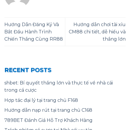
Hướng Dẫn Đăng Ký Và
Hướng dẫn chơi tài xỉu
Bắt Đầu Hành Trình
CM88 chi tiết, dễ hiểu và
Chiến Thắng Cùng RR88
thắng lớn
RECENT POSTS
shbet: Bí quyết thắng lớn và thực tế về nhà cái
trong cá cược
Hợp tác đại lý tại trang chủ F168
Hướng dẫn nạp rút tại trang chủ C168
789BET Đánh Giá Hỗ Trợ Khách Hàng